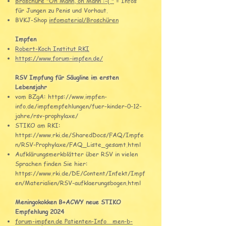
Broschüre "Oh Mann, oh Mann :-( "
= Infos
für Jungen zu Penis und Vorhaut.
BVKJ-Shop
infomaterial/Broschüren
Impfen
Robert-Koch Institut RKI
https://www.forum-impfen.de/
RSV Impfung für Säugline im ersten
Lebensjahr
vom BZgA:
https://www.impfen-
info.de/impfempfehlungen/fuer-kinder-0-12-
jahre/rsv-prophylaxe/
STIKO am RKI:
https://www.rki.de/SharedDocs/FAQ/Impfe
n/RSV-Prophylaxe/FAQ_Liste_gesamt.html
Aufklärungsmerkblätter über RSV in vielen
Sprachen finden Sie hier:
https://www.rki.de/DE/Content/Infekt/Impf
en/Materialien/RSV-aufklaerungsbogen.html
Meningokokken B+ACWY neue STIKO
Empfehlung 2024
forum-impfen.de Patienten-Info_
men-b-