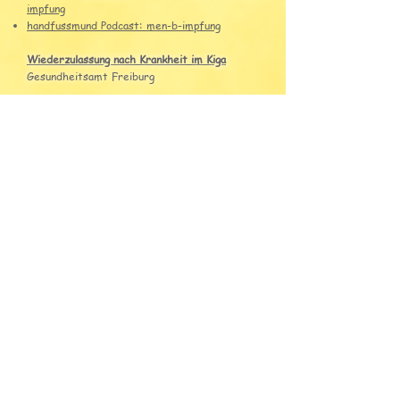
impfung
handfussmund Podcast: men-b-impfung
Wiederzulassung nach Krankheit im Kiga
Gesundheitsamt Freiburg
Entschuldigung für Fehlendes Kindes in der
Schule (Schulbehörde, BW)
Podcasts zum Thema Kindergesundheit
Psychologie to go von Franca Cerrutti
zB
ADHS, Eltern sein etc
Hand-Fuß-Mund
(2 Düsseldorfer Kinderärzte):
aktuelle Ausgaben RSV Prophylaxe/Men B
Impfungen uvm.
Hitze/ Klimaresilienz
klimadocs: hitzemanual-paediatrie
© 2014 Andreas Kreft |
Impressum
|