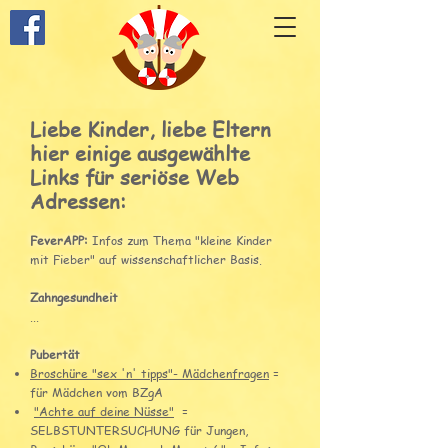
Liebe Kinder, liebe Eltern
hier einige ausgewählte
Links für seriöse Web
Adressen:
FeverAPP:
Infos zum Thema "kleine Kinder
mit Fieber"
auf wissenschaftlicher Basis.
Zahngesundheit
...
Pubertät
Broschüre "
sex
'n'
tipps
"- Mädchenfragen
=
für Mädchen vom BZgA
"Achte auf deine Nüsse"
=
SELBSTUNTERSUCHUNG für Jungen,